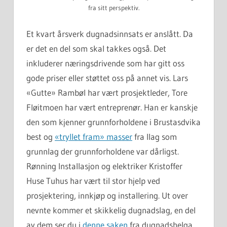
fra sitt perspektiv.
Et kvart årsverk dugnadsinnsats er anslått. Da
er det en del som skal takkes også. Det
inkluderer næringsdrivende som har gitt oss
gode priser eller støttet oss på annet vis. Lars
«Gutte» Rambøl har vært prosjektleder, Tore
Fløitmoen har vært entreprenør. Han er kanskje
den som kjenner grunnforholdene i Brustasdvika
best og
«tryllet fram» masser
fra Ilag som
grunnlag der grunnforholdene var dårligst.
Rønning Installasjon og elektriker Kristoffer
Huse Tuhus har vært til stor hjelp ved
prosjektering, innkjøp og installering. Ut over
nevnte kommer et skikkelig dugnadslag, en del
av dem ser du i
denne saken
fra dugnadshelga