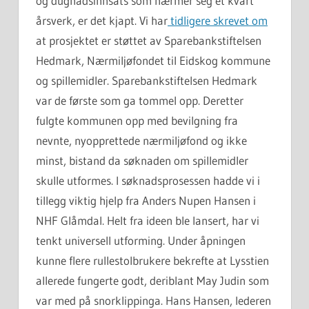
og dugnadsinnsats som nærmer seg et kvart
årsverk, er det kjapt. Vi har
tidligere skrevet om
at prosjektet er støttet av Sparebankstiftelsen
Hedmark, Nærmiljøfondet til Eidskog kommune
og spillemidler. Sparebankstiftelsen Hedmark
var de første som ga tommel opp. Deretter
fulgte kommunen opp med bevilgning fra
nevnte, nyopprettede nærmiljøfond og ikke
minst, bistand da søknaden om spillemidler
skulle utformes. I søknadsprosessen hadde vi i
tillegg viktig hjelp fra Anders Nupen Hansen i
NHF Glåmdal. Helt fra ideen ble lansert, har vi
tenkt universell utforming. Under åpningen
kunne flere rullestolbrukere bekrefte at Lysstien
allerede fungerte godt, deriblant May Judin som
var med på snorklippinga. Hans Hansen, lederen