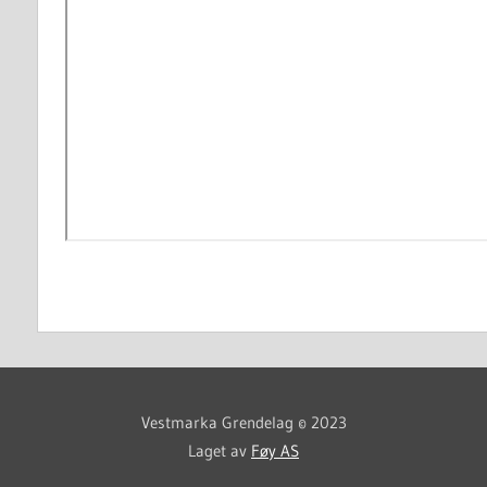
Vestmarka Grendelag © 2023
Laget av
Føy AS