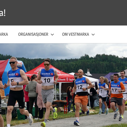
a!
ARKA
ORGANISASJONER
OM VESTMARKA