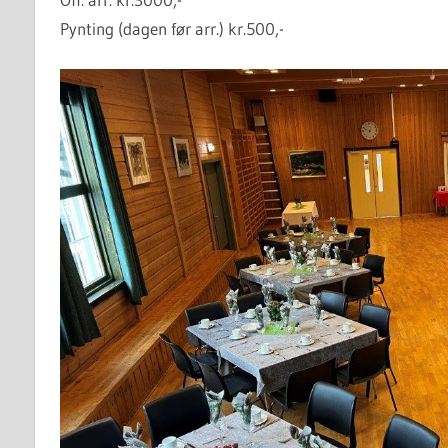
Pynting (dagen før arr.) kr.500,-