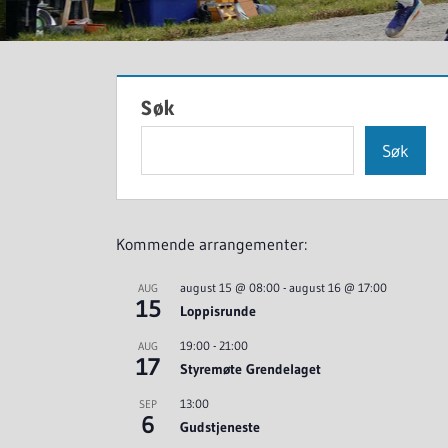
Søk
Søk
Kommende arrangementer:
august 15 @ 08:00
-
august 16 @ 17:00
AUG
15
Loppisrunde
19:00
-
21:00
AUG
17
Styremøte Grendelaget
13:00
SEP
6
Gudstjeneste