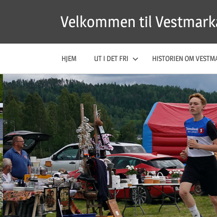
Skip
Velkommen til Vestmark
to
content
HJEM
UT I DET FRI
HISTORIEN OM VESTM