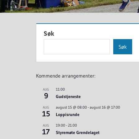
Søk
Søk
Kommende arrangementer:
11:00
AUG
9
Gudstjeneste
august 15 @ 08:00
-
august 16 @ 17:00
AUG
15
Loppisrunde
19:00
-
21:00
AUG
17
Styremøte Grendelaget