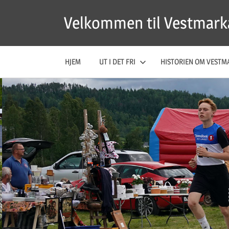
Skip
Velkommen til Vestmark
to
content
HJEM
UT I DET FRI
HISTORIEN OM VESTM