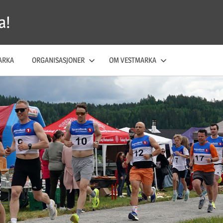
a!
ARKA
ORGANISASJONER
OM VESTMARKA