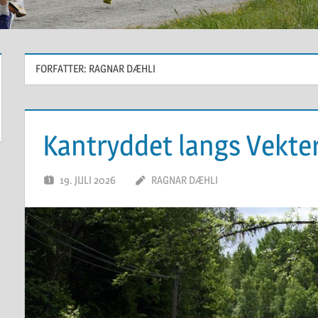
FORFATTER:
RAGNAR DÆHLI
Kantryddet langs Vekte
19. JULI 2026
RAGNAR DÆHLI