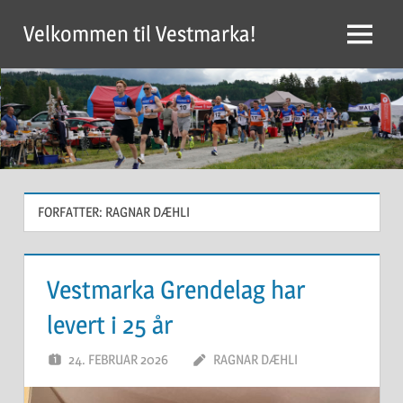
Skip
Velkommen til Vestmarka!
to
Menu
content
FORFATTER:
RAGNAR DÆHLI
Vestmarka Grendelag har
levert i 25 år
24. FEBRUAR 2026
RAGNAR DÆHLI