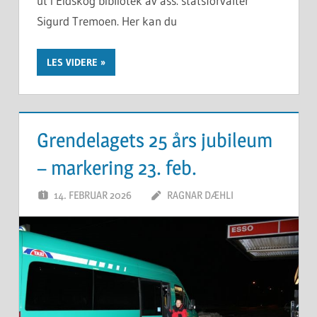
ut i Eidskog bibliotek av ass. statsforvalter
Sigurd Tremoen. Her kan du
LES VIDERE
Grendelagets 25 års jubileum
– markering 23. feb.
14. FEBRUAR 2026
RAGNAR DÆHLI