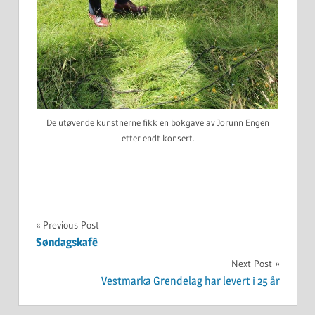
De utøvende kunstnerne fikk en bokgave av Jorunn Engen
etter endt konsert.
UKATEGORISERT
Innleggsnavigasjon
Previous Post
Søndagskafê
Next Post
Vestmarka Grendelag har levert i 25 år