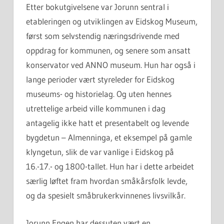
Etter bokutgivelsene var Jorunn sentral i
etableringen og utviklingen av Eidskog Museum,
først som selvstendig næringsdrivende med
oppdrag for kommunen, og senere som ansatt
konservator ved ANNO museum. Hun har også i
lange perioder vært styreleder for Eidskog
museums- og historielag. Og uten hennes
utrettelige arbeid ville kommunen i dag
antagelig ikke hatt et presentabelt og levende
bygdetun – Almenninga, et eksempel på gamle
klyngetun, slik de var vanlige i Eidskog på
16.-17.- og 1800-tallet. Hun har i dette arbeidet
særlig løftet fram hvordan småkårsfolk levde,
og da spesielt småbrukerkvinnenes livsvilkår.
Jorunn Engen har dessuten vært en