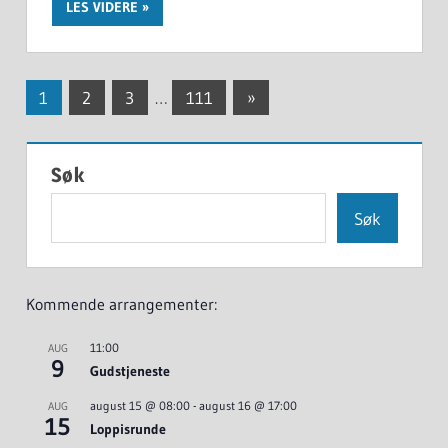
LES VIDERE
Innleggnavigasjon
Next
1
2
3
…
111
»
Posts
Søk
Søk
Kommende arrangementer:
11:00
AUG
9
Gudstjeneste
august 15 @ 08:00
-
august 16 @ 17:00
AUG
15
Loppisrunde