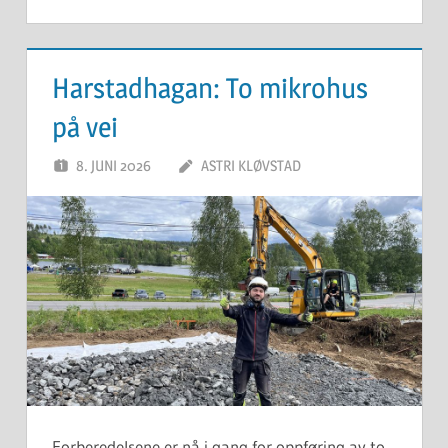
Harstadhagan: To mikrohus
på vei
8. JUNI 2026
ASTRI KLØVSTAD
Forberedelsene er nå i gang for oppføring av to