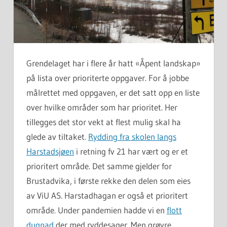
Grendelaget har i flere år hatt «Åpent landskap»
på lista over prioriterte oppgaver. For å jobbe
målrettet med oppgaven, er det satt opp en liste
over hvilke områder som har prioritet. Her
tillegges det stor vekt at flest mulig skal ha
glede av tiltaket.
Rydding fra skolen langs
Harstadsjøen
i retning fv 21 har vært og er et
prioritert område. Det samme gjelder for
Brustadvika, i første rekke den delen som eies
av ViU AS. Harstadhagan er også et prioritert
område. Under pandemien hadde vi en
flott
dugnad
der med ryddesager. Men grøvre