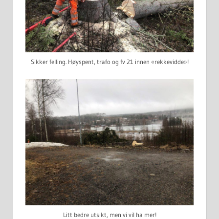
Sikker felling. Høyspent, trafo og fv 21 innen «rekkevidde»!
Litt bedre utsikt, men vi vil ha mer!