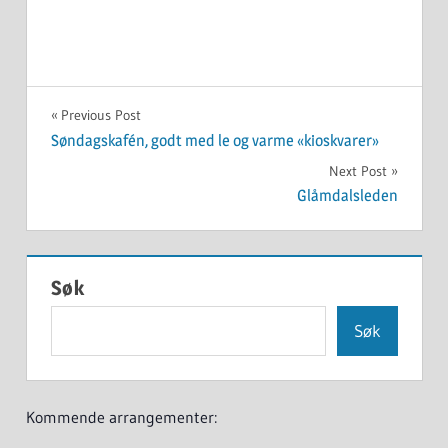
UKATEGORISERT
Innleggsnavigasjon
Previous Post
Søndagskafén, godt med le og varme «kioskvarer»
Next Post
Glåmdalsleden
Søk
Søk
Kommende arrangementer: