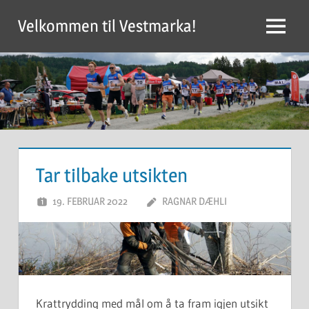
Skip
Velkommen til Vestmarka!
to
Menu
content
Tar tilbake utsikten
19. FEBRUAR 2022
RAGNAR DÆHLI
Krattrydding med mål om å ta fram igjen utsikt