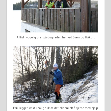
Alltid hyggelig prat på dugnader, her ved Svein og Håkon.
Erik legger kvist i haug slik at det blir enkelt å fjerne med hjelp