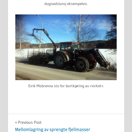
dugnadslunsj eksempelvis.
Eirik Mobrenna sto for bortkjøring av «virket».
UKATEGORISERT
Innleggsnavigasjon
Previous Post
Mellomlagring av sprengte fjellmasser