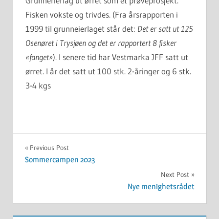
Grunnerierlag ut ørret som et prøveprosjekt.
Fisken vokste og trivdes. (Fra årsrapporten i
1999 til grunneierlaget står det:
Det er satt ut 125
Osenøret i Trysjøen og det er rapportert 8 fisker
«fanget»
). I senere tid har Vestmarka JFF satt ut
ørret. I år det satt ut 100 stk. 2-åringer og 6 stk.
3-4 kgs
UKATEGORISERT
Innleggsnavigasjon
Previous Post
Sommercampen 2023
Next Post
Nye menighetsrådet