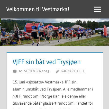
Skip
Velkommen til Vestmarka!
to
Menu
content
VJFF sin båt ved Trysjøen
20. SEPTEMBER 2023
RAGNAR DÆHLI
15. juni «sjøsatte» Vestmarka JFF sin
aluminiumsbåt ved Trysjøen. Alle medlemmer i
NJFF rundt om i Norge kan leie denne eller
tilsvarende båter plassert rundt om i landet for