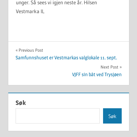
unger. Så sees vi igjen neste år. Hilsen
Vestmarka IL
UKATEGORISERT
Innleggsnavigasjon
Previous Post
Samfunnshuset er Vestmarkas valglokale 11. sept.
Next Post
VJFF sin båt ved Trysjøen
Søk
Søk