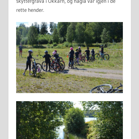
skyttergrava i Okkarn, og hagla var igjen i de
rette hender.