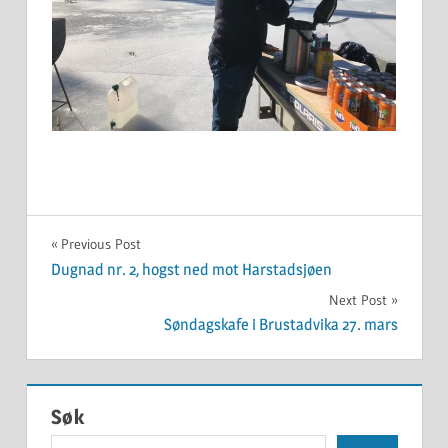
UKATEGORISERT
Innleggsnavigasjon
Previous Post
Dugnad nr. 2, hogst ned mot Harstadsjøen
Next Post
Søndagskafe i Brustadvika 27. mars
Søk