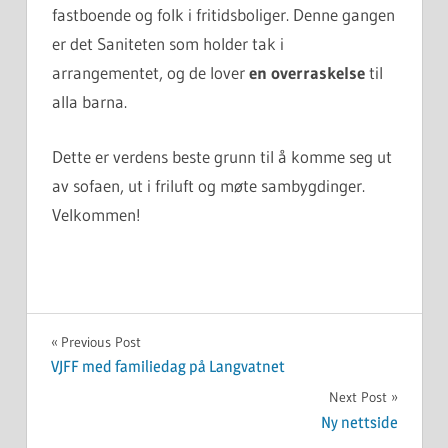
fastboende og folk i fritidsboliger. Denne gangen
er det Saniteten som holder tak i
arrangementet, og de lover
en overraskelse
til
alla barna.
Dette er verdens beste grunn til å komme seg ut
av sofaen, ut i friluft og møte sambygdinger.
Velkommen!
UKATEGORISERT
Innleggsnavigasjon
Previous Post
VJFF med familiedag på Langvatnet
Next Post
Ny nettside