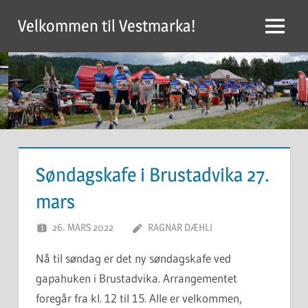
Skip
Velkommen til Vestmarka!
to
Menu
content
Søndagskafe i Brustadvika 27.
mars
26. MARS 2022
RAGNAR DÆHLI
Nå til søndag er det ny søndagskafe ved
gapahuken i Brustadvika. Arrangementet
foregår fra kl. 12 til 15. Alle er velkommen,