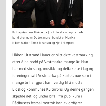
Kulturprisvinner Håkon (t.v.) i sitt ferske og nystartede
band uten navn. De tre andre i bandet er Monika
Nilsen Walter, Totto Johansen og Kjetil Hjerpset.
Håkon Utstrand Hauer er blitt ekte vestmarking
etter å ha bodd på Vestmarka mange år. Han
har med sin sang, musikk og deltakelse i lag og
foreninger satt Vestmarka på kartet, noe som i
mange år har gjort ham verdig til å motta
Eidskog kommunes Kulturpris. Og denne gangen
skjedde det, og under bifall fra publikum i
Rådhusets festsal mottok han av ordfører