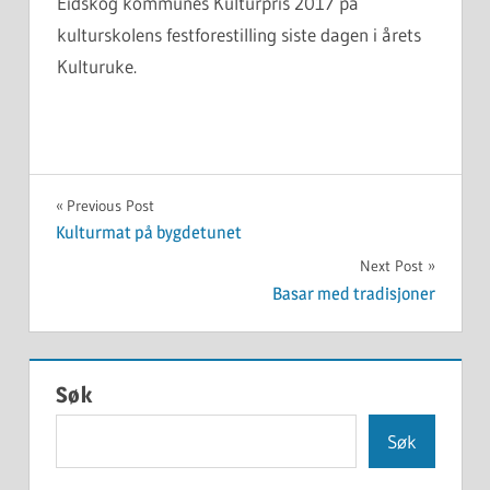
Eidskog kommunes Kulturpris 2017 på
kulturskolens festforestilling siste dagen i årets
Kulturuke.
UKATEGORISERT
Innleggsnavigasjon
Previous Post
Kulturmat på bygdetunet
Next Post
Basar med tradisjoner
Søk
Søk