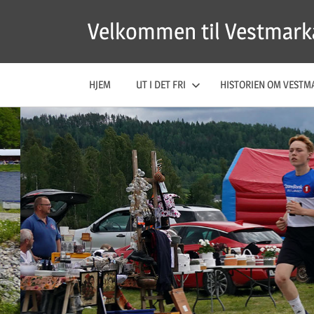
Skip
Velkommen til Vestmark
to
content
HJEM
UT I DET FRI
HISTORIEN OM VESTM