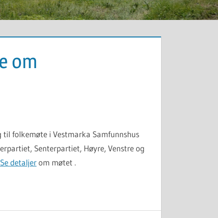
te om
g til folkemøte i Vestmarka Samfunnshus
partiet, Senterpartiet, Høyre, Venstre og
!
Se detaljer
om møtet .