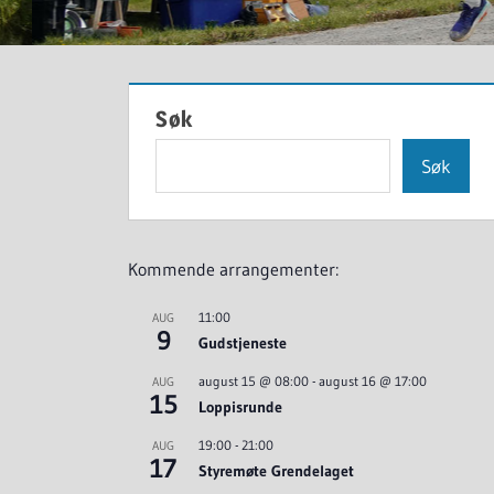
Søk
Søk
Kommende arrangementer:
11:00
AUG
9
Gudstjeneste
august 15 @ 08:00
-
august 16 @ 17:00
AUG
15
Loppisrunde
19:00
-
21:00
AUG
17
Styremøte Grendelaget