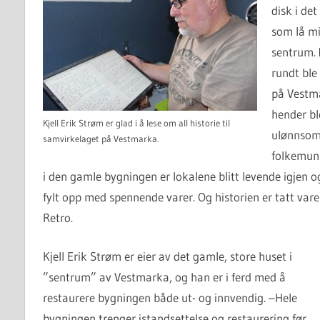
disk i de
som lå mi
sentrum. 
rundt ble
på Vestma
hender bl
Kjell Erik Strøm er glad i å lese om all historie til
ulønnsomt
samvirkelaget på Vestmarka.
folkemunn
i den gamle bygningen er lokalene blitt levende igjen 
fylt opp med spennende varer. Og historien er tatt var
Retro.
Kjell Erik Strøm er eier av det gamle, store huset i
”sentrum” av Vestmarka, og han er i ferd med å
restaurere bygningen både ut- og innvendig. –Hele
bygningen trenger istandsettelse og restaurering før