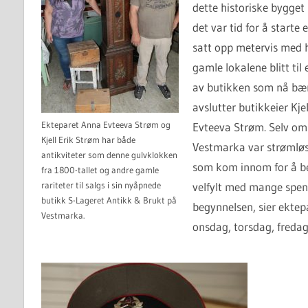
dette historiske bygget
det var tid for å starte
satt opp metervis med hy
gamle lokalene blitt til 
av butikken som nå bær
avslutter butikkeier Kj
Ekteparet Anna Evteeva Strøm og
Evteeva Strøm. Selv om 
Kjell Erik Strøm har både
Vestmarka var strømløs
antikviteter som denne gulvklokken
som kom innom for å be
fra 1800-tallet og andre gamle
velfylt med mange spenne
rariteter til salgs i sin nyåpnede
butikk S-Lageret Antikk & Brukt på
begynnelsen, sier ekte
Vestmarka.
onsdag, torsdag, fredag