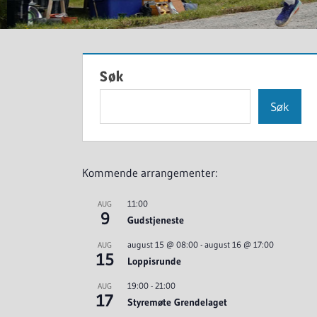
Søk
Søk
Kommende arrangementer:
11:00
AUG
9
Gudstjeneste
august 15 @ 08:00
-
august 16 @ 17:00
AUG
15
Loppisrunde
19:00
-
21:00
AUG
17
Styremøte Grendelaget