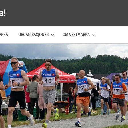
a!
ARKA
ORGANISASJONER
OM VESTMARKA