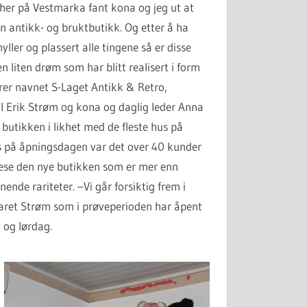
 her på Vestmarka fant kona og jeg ut at
 en antikk- og bruktbutikk. Og etter å ha
ller og plassert alle tingene så er disse
en liten drøm som har blitt realisert i form
er navnet S-Laget Antikk & Retro,
ell Erik Strøm og kona og daglig leder Anna
butikken i likhet med de fleste hus på
 på åpningsdagen var det over 40 kunder
se den nye butikken som er mer enn
nde rariteter. –Vi går forsiktig frem i
paret Strøm som i prøveperioden har åpent
 og lørdag.