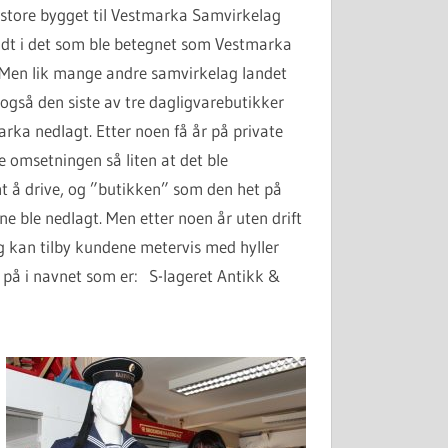
t store bygget til Vestmarka Samvirkelag
dt i det som ble betegnet som Vestmarka
Men lik mange andre samvirkelag landet
 også den siste av tre dagligvarebutikker
rka nedlagt. Etter noen få år på private
e omsetningen så liten at det ble
 å drive, og ”butikken” som den het på
e ble nedlagt. Men etter noen år uten drift
og kan tilby kundene metervis med hyller
e på i navnet som er: S-lageret Antikk &