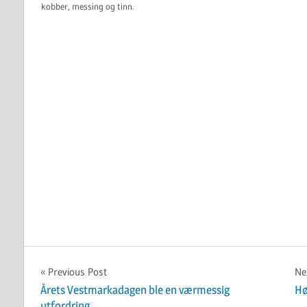
kobber, messing og tinn.
UKATEGORISERT
Innleggsnavigasjon
Previous Post
Ne
Årets Vestmarkadagen ble en værmessig
Hø
utfordring