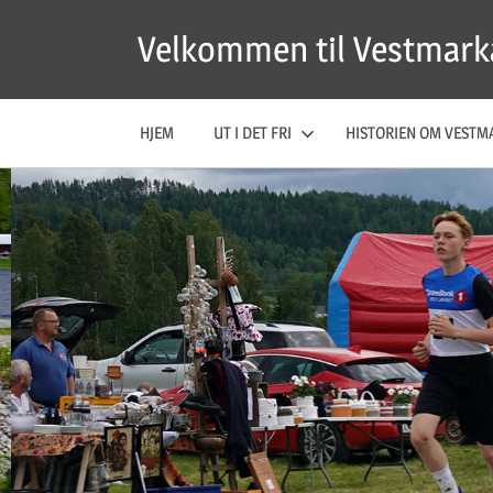
Skip
Velkommen til Vestmark
to
content
HJEM
UT I DET FRI
HISTORIEN OM VESTM