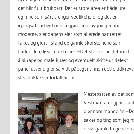
det blir fullt brukbart. Det er store arealer både ute
og inne som sårt trenger vedlikehold, og det er
igangsatt arbeid med å gjøre hele bygningen mer
moderne, sier dagens eier som allerede har tettet
taket og gjort i stand de gamle skorsteinene som
hadde flere løse mursteiner. –Det store arbeidet med
å skrape og male huset og eventuelt skifte ut defekt
panel utvendig er så vidt påbegynt, men dette tidkreve
slik at ikke ser forfallent ut.
Mesteparten av det som 
Vestmarka er gjenstand
gjennom mange år. –Det 
saker og ting som jeg 
disse gamle tingene ønsk