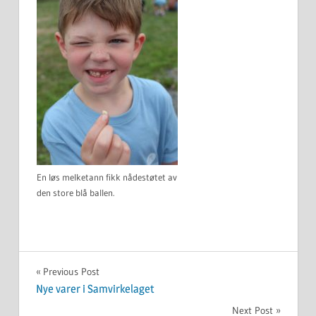
En løs melketann fikk nådestøtet av
den store blå ballen.
UKATEGORISERT
Innleggsnavigasjon
Previous Post
Nye varer i Samvirkelaget
Next Post