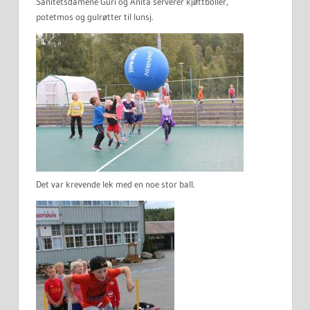
Sanitetsdamene Guri og Anita serverer kjøttboller,
potetmos og gulrøtter til lunsj.
Det var krevende lek med en noe stor ball.