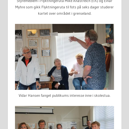
Styremedlem i Flyktningeruta Mike Anastreich (t.h.) og Einar
Myhre som gikk Flyktningeruta til fots på seks dager studerer
kartet over området i grenseland.
Vidar Hansen fanget publikums interesse inne i skolestua.