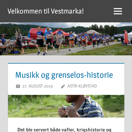
Skip
Velkommen til Vestmarka!
to
Menu
content
Musikk og grenselos-historie
27. AUGUST 2019
ASTRI KLØVSTAD
Det ble servert både vafler, krigshistorie og