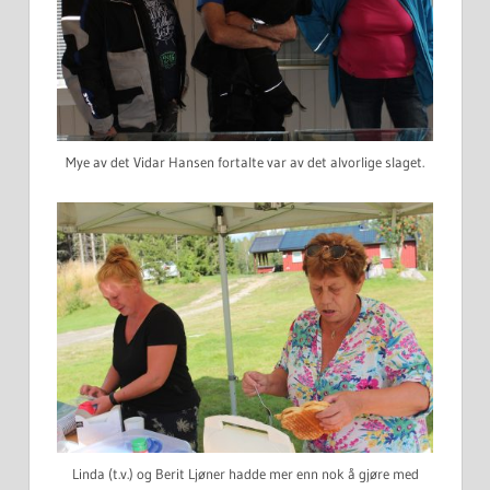
Mye av det Vidar Hansen fortalte var av det alvorlige slaget.
Linda (t.v.) og Berit Ljøner hadde mer enn nok å gjøre med