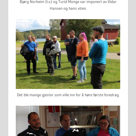
Bjørg Norheim (t.v.) og Turid Monge var imponert av Vidar
Hansen og hans viten.
Det ble mange gjester som ville inn for å høre første foredrag.