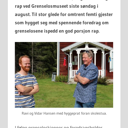
rap ved Grenselosmuseet siste søndag i
august. Til stor glede for omtrent femti gjester
som hygget seg med spennende foredrag om
grenselosene ispedd en god porsjon rap.
Ravi og Vidar Hansen med hyggeprat foran skolestua.
I følge grenseloskjenner og foredragsholder