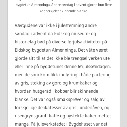
bygdetun Almenninga. Andre søndag i advent gjorde hun flere
kobberkjeler skinnende blanke.
Værgudene var ikke i julestemning andre
søndag i advent da Eidskog museum- og
historielag bød på diverse førjulsaktiviteter på
Eidskog bygdetun Almenninga. Det våte været
gjorde sitt til at det ikke ble trengsel verken ute
eller inne på bygdetunet denne førjulssøndagen,
men de som kom fikk innføring i både partering
av gris, steking av goro og krumkaker og
hvordan husgeråd i kobber blir skinnende
blanke. Det var også smaksprøver og salg av
forskjellige delikatesser av gris i underlåven, og
risengrynsgraut, kaffe og nystekte kaker mettet
mange. På juleverkstedet i Bygdehuset var det