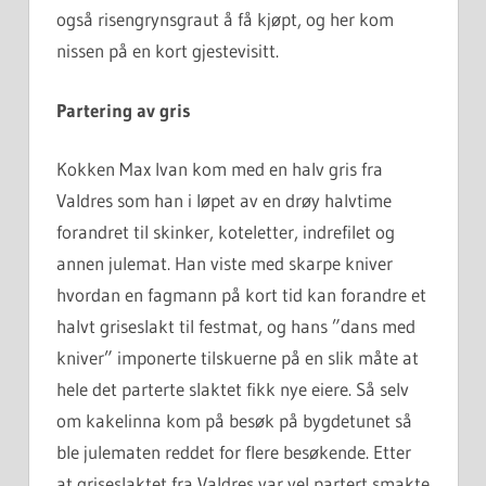
også risengrynsgraut å få kjøpt, og her kom
nissen på en kort gjestevisitt.
Partering av gris
Kokken Max Ivan kom med en halv gris fra
Valdres som han i løpet av en drøy halvtime
forandret til skinker, koteletter, indrefilet og
annen julemat. Han viste med skarpe kniver
hvordan en fagmann på kort tid kan forandre et
halvt griseslakt til festmat, og hans ”dans med
kniver” imponerte tilskuerne på en slik måte at
hele det parterte slaktet fikk nye eiere. Så selv
om kakelinna kom på besøk på bygdetunet så
ble julematen reddet for flere besøkende. Etter
at griseslaktet fra Valdres var vel partert smakte