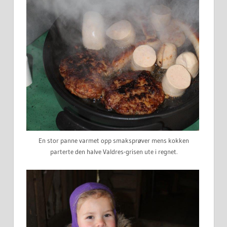
En stor panne varmet opp smaksprøver mens kokken
parterte den halve Valdres-grisen ute i regnet.