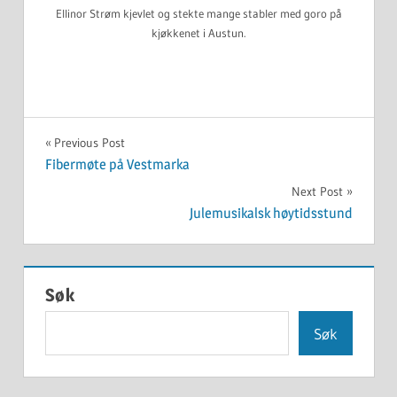
Ellinor Strøm kjevlet og stekte mange stabler med goro på
kjøkkenet i Austun.
UKATEGORISERT
Innleggsnavigasjon
Previous Post
Fibermøte på Vestmarka
Next Post
Julemusikalsk høytidsstund
Søk
Søk