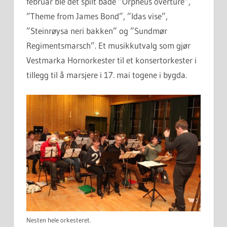
februar ble det spilt både ”Orpheus overture”,
”Theme from James Bond”, ”Idas vise”,
”Steinrøysa neri bakken” og ”Sundmør
Regimentsmarsch”. Et musikkutvalg som gjør
Vestmarka Hornorkester til et konsertorkester i
tillegg til å marsjere i 17. mai togene i bygda.
Nesten hele orkesteret.