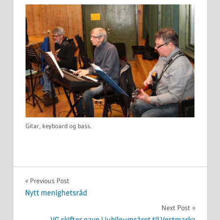
Gitar, keyboard og bass.
UKATEGORISERT
Innleggsnavigasjon
Previous Post
Nytt menighetsråd
Next Post
VG skifter navn i jubileumsåret til Vestmarka