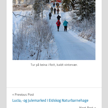
Tur på beina i flott, kaldt vintervær.
UKATEGORISERT
Innleggsnavigasjon
Previous Post
Lucia,- og julemarked i Eidskog Naturbarnehage
Next Post