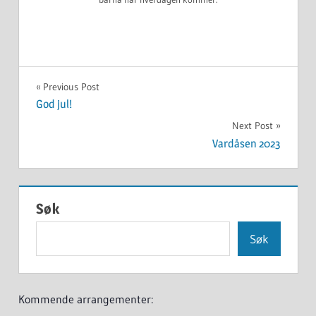
UKATEGORISERT
Innleggsnavigasjon
Previous Post
God jul!
Next Post
Vardåsen 2023
Søk
Søk
Kommende arrangementer: