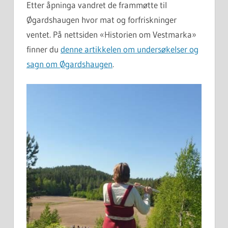
Etter åpninga vandret de frammøtte til
Øgardshaugen hvor mat og forfriskninger
ventet. På nettsiden «Historien om Vestmarka»
finner du
denne artikkelen om undersøkelser og
sagn om Øgardshaugen
.