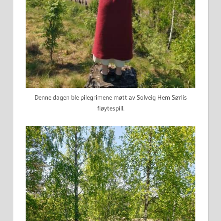
Denne dagen ble pilegrimene møtt av Solveig Hem Sørlis
fløytespill.