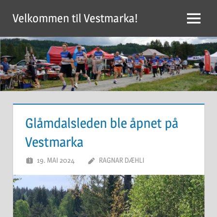
Skip
Velkommen til Vestmarka!
to
Menu
content
Glåmdalsleden ble åpnet på
Vestmarka
19. MAI 2024
RAGNAR DÆHLI