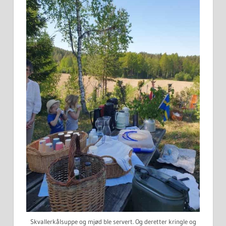
Skvallerkålsuppe og mjød ble servert. Og deretter kringle og