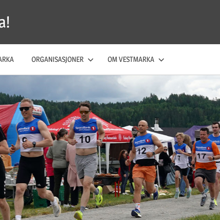
a!
ARKA
ORGANISASJONER
OM VESTMARKA