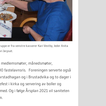
uppe er fra venstre kasserer Kari Vestby, leder Anita
i Jerpset.
fire medlemsmøter, månedsmøter,
00 fastelavnsris. Foreningen serverte også
arstadhagan og i Brustadvika og to dager i
est i kirka og servering av boller og
ed. Og i følge Årsplan 2021 vil saniteten
n.