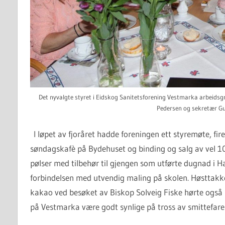
Det nyvalgte styret i Eidskog Sanitetsforening Vestmarka arbeidsgr
Pedersen og sekretær Gur
I løpet av fjoråret hadde foreningen ett styremøte, 
søndagskafè på Bydehuset og binding og salg av vel 1
pølser med tilbehør til gjengen som utførte dugnad i H
forbindelsen med utvendig maling på skolen. Høsttakkef
kakao ved besøket av Biskop Solveig Fiske hørte også m
på Vestmarka være godt synlige på tross av smittefare