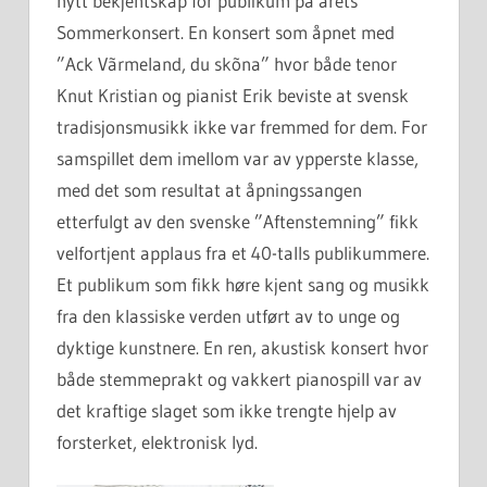
nytt bekjentskap for publikum på årets
Sommerkonsert. En konsert som åpnet med
”Ack Vãrmeland, du skõna” hvor både tenor
Knut Kristian og pianist Erik beviste at svensk
tradisjonsmusikk ikke var fremmed for dem. For
samspillet dem imellom var av ypperste klasse,
med det som resultat at åpningssangen
etterfulgt av den svenske ”Aftenstemning” fikk
velfortjent applaus fra et 40-talls publikummere.
Et publikum som fikk høre kjent sang og musikk
fra den klassiske verden utført av to unge og
dyktige kunstnere. En ren, akustisk konsert hvor
både stemmeprakt og vakkert pianospill var av
det kraftige slaget som ikke trengte hjelp av
forsterket, elektronisk lyd.