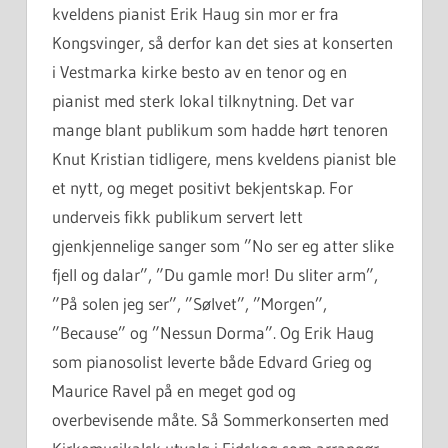
kveldens pianist Erik Haug sin mor er fra
Kongsvinger, så derfor kan det sies at konserten
i Vestmarka kirke besto av en tenor og en
pianist med sterk lokal tilknytning. Det var
mange blant publikum som hadde hørt tenoren
Knut Kristian tidligere, mens kveldens pianist ble
et nytt, og meget positivt bekjentskap. For
underveis fikk publikum servert lett
gjenkjennelige sanger som ”No ser eg atter slike
fjell og dalar”, ”Du gamle mor! Du sliter arm”,
”På solen jeg ser”, ”Sølvet”, ”Morgen”,
”Because” og ”Nessun Dorma”. Og Erik Haug
som pianosolist leverte både Edvard Grieg og
Maurice Ravel på en meget god og
overbevisende måte. Så Sommerkonserten med