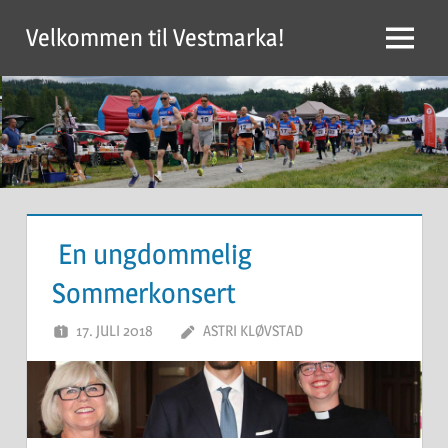
Skip
Velkommen til Vestmarka!
to
Menu
content
En ungdommelig
Sommerkonsert
17. JULI 2018
ASTRI KLØVSTAD