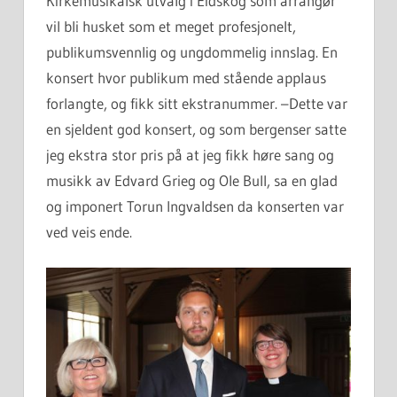
Kirkemusikalsk utvalg i Eidskog som arrangør
vil bli husket som et meget profesjonelt,
publikumsvennlig og ungdommelig innslag. En
konsert hvor publikum med stående applaus
forlangte, og fikk sitt ekstranummer. –Dette var
en sjeldent god konsert, og som bergenser satte
jeg ekstra stor pris på at jeg fikk høre sang og
musikk av Edvard Grieg og Ole Bull, sa en glad
og imponert Torun Ingvaldsen da konserten var
ved veis ende.