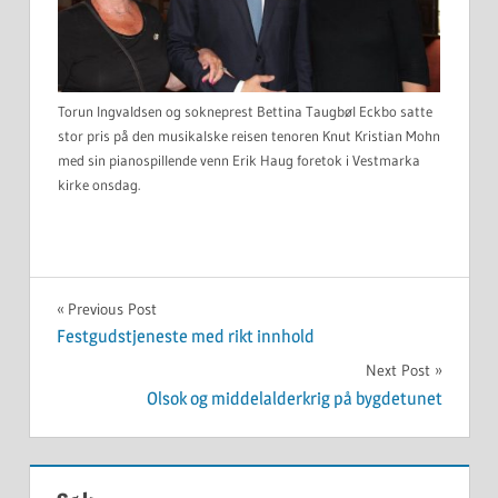
Torun Ingvaldsen og sokneprest Bettina Taugbøl Eckbo satte
stor pris på den musikalske reisen tenoren Knut Kristian Mohn
med sin pianospillende venn Erik Haug foretok i Vestmarka
kirke onsdag.
UKATEGORISERT
Innleggsnavigasjon
Previous Post
Festgudstjeneste med rikt innhold
Next Post
Olsok og middelalderkrig på bygdetunet