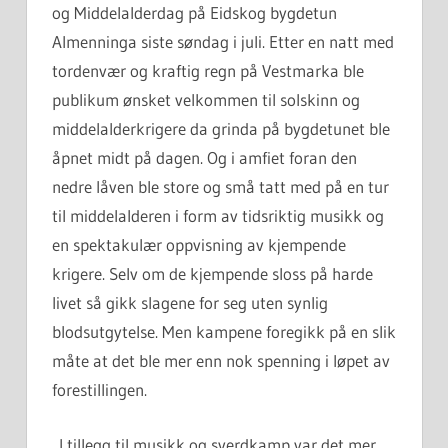
og Middelalderdag på Eidskog bygdetun
Almenninga siste søndag i juli. Etter en natt med
tordenvær og kraftig regn på Vestmarka ble
publikum ønsket velkommen til solskinn og
middelalderkrigere da grinda på bygdetunet ble
åpnet midt på dagen. Og i amfiet foran den
nedre låven ble store og små tatt med på en tur
til middelalderen i form av tidsriktig musikk og
en spektakulær oppvisning av kjempende
krigere. Selv om de kjempende sloss på harde
livet så gikk slagene for seg uten synlig
blodsutgytelse. Men kampene foregikk på en slik
måte at det ble mer enn nok spenning i løpet av
forestillingen.
I tillegg til musikk og sverdkamp var det mer