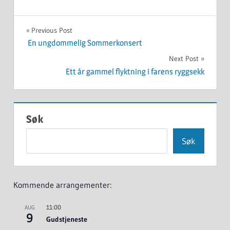
UKATEGORISERT
Innleggsnavigasjon
Previous Post
En ungdommelig Sommerkonsert
Next Post
Ett år gammel flyktning i farens ryggsekk
Søk
Søk
Kommende arrangementer:
11:00
AUG
9
Gudstjeneste