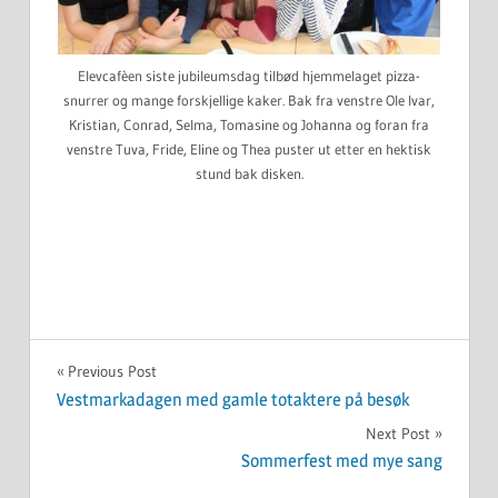
Elevcafèen siste jubileumsdag tilbød hjemmelaget pizza-
snurrer og mange forskjellige kaker. Bak fra venstre Ole Ivar,
Kristian, Conrad, Selma, Tomasine og Johanna og foran fra
venstre Tuva, Fride, Eline og Thea puster ut etter en hektisk
stund bak disken.
UKATEGORISERT
Innleggsnavigasjon
Previous Post
Vestmarkadagen med gamle totaktere på besøk
Next Post
Sommerfest med mye sang