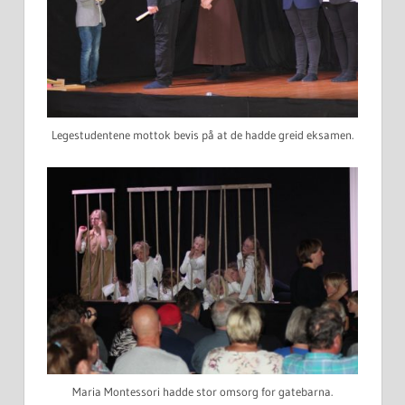
Legestudentene mottok bevis på at de hadde greid eksamen.
Maria Montessori hadde stor omsorg for gatebarna.