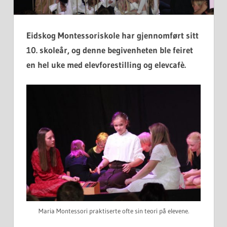
Eidskog Montessoriskole har gjennomført sitt
10. skoleår, og denne begivenheten ble feiret
en hel uke med elevforestilling og elevcafè.
Maria Montessori praktiserte ofte sin teori på elevene.