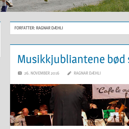
FORFATTER:
RAGNAR DÆHLI
Musikkjubliantene bød s
26. NOVEMBER 2016
RAGNAR DÆHLI