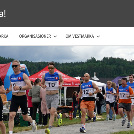
a!
ARKA
ORGANISASJONER
OM VESTMARKA