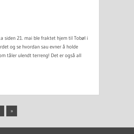
siden 21. mai ble fraktet hjem til Tobøl i
jerdet og se hvordan sau evner å holde
om tåler ulendt terreng! Det er også all
Next
8
»
Posts