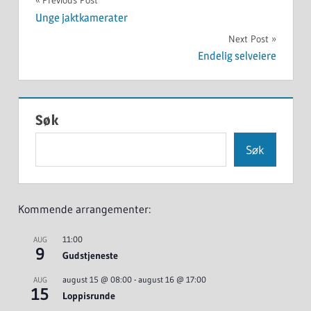
Innleggsnavigasjon
Previous Post
Unge jaktkamerater
Next Post
Endelig selveiere
Søk
Søk
Kommende arrangementer:
11:00
AUG
9
Gudstjeneste
august 15 @ 08:00
-
august 16 @ 17:00
AUG
15
Loppisrunde