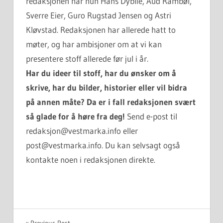
redaksjonen har hun Hans Dyblie, Aud Rambøl,
Sverre Eier, Guro Rugstad Jensen og Astri
Kløvstad. Redaksjonen har allerede hatt to
møter, og har ambisjoner om at vi kan
presentere stoff allerede før jul i år.
Har du ideer til stoff, har du ønsker om å
skrive, har du bilder, historier eller vil bidra
på annen måte? Da er i fall redaksjonen svært
så glade for å høre fra deg!
Send e-post til
redaksjon@vestmarka.info eller
post@vestmarka.info. Du kan selvsagt også
kontakte noen i redaksjonen direkte.
UKATEGORISERT