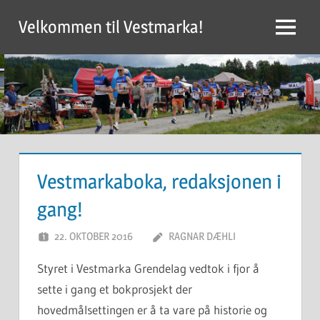
Skip
Velkommen til Vestmarka!
to
Menu
content
Vestmarkaboka, redaksjonen i
gang!
22. OKTOBER 2016
RAGNAR DÆHLI
Styret i Vestmarka Grendelag vedtok i fjor å
sette i gang et bokprosjekt der
hovedmålsettingen er å ta vare på historie og