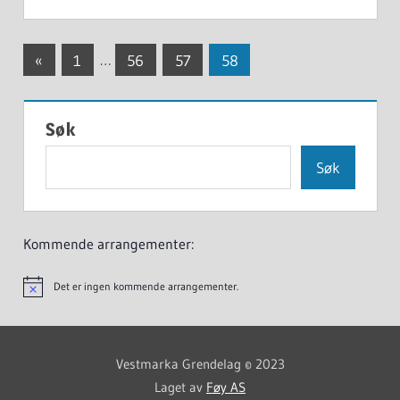
Innleggnavigasjon
Previous
«
1
…
56
57
58
Posts
Søk
Søk
Kommende arrangementer:
Det er ingen kommende arrangementer.
Vestmarka Grendelag © 2023
Laget av
Føy AS