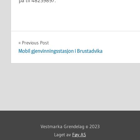
på tlf 48259897.
ARRANGEMENT
Innleggsnavigasjon
Previous Post
Mobil gjenvinningsstasjon i Brustadvika
Vestmarka Grendelag © 2023
Laget av
Føy AS