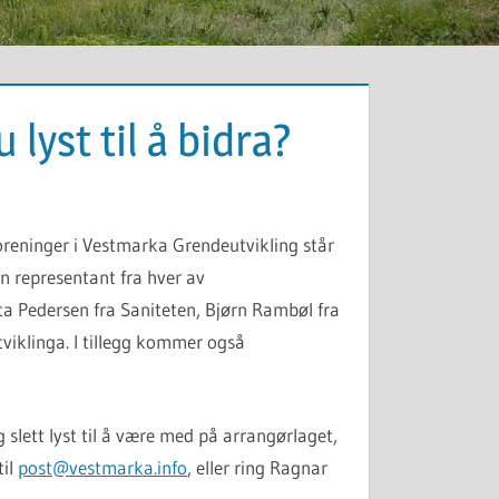
lyst til å bidra?
oreninger i Vestmarka Grendeutvikling står
 representant fra hver av
ta Pedersen fra Saniteten, Bjørn Rambøl fra
viklinga. I tillegg kommer også
og slett lyst til å være med på arrangørlaget,
til
post@vestmarka.info
, eller ring Ragnar