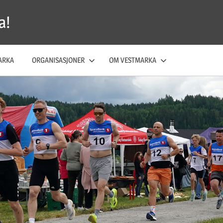
a!
ARKA
ORGANISASJONER
OM VESTMARKA