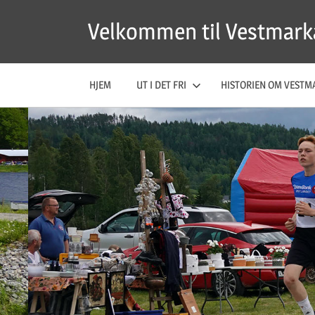
Skip
Velkommen til Vestmark
to
content
HJEM
UT I DET FRI
HISTORIEN OM VESTM