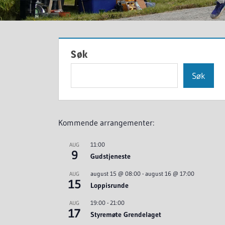
Søk
Søk
Kommende arrangementer:
11:00
AUG
9
Gudstjeneste
august 15 @ 08:00
-
august 16 @ 17:00
AUG
15
Loppisrunde
19:00
-
21:00
AUG
17
Styremøte Grendelaget