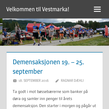
Skip
Velkommen til Vestmarka!
to
Menu
content
Demensaksjonen 19. – 25.
september
18. SEPTEMBER 2016
RAGNAR DÆHLI
Ta godt i mot bøssebærerne som banker på
døra og samler inn penger til årets
demensaksjon. Den starter i morgen og pågår ut