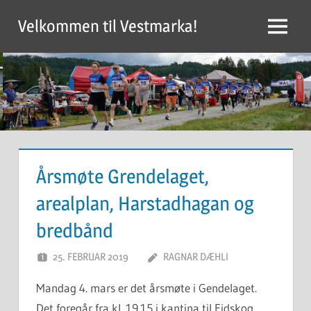
Skip
Velkommen til Vestmarka!
to
Menu
content
Årsmøte Grendelaget,
arealplan, Harstadhagan og
bredbånd
25. FEBRUAR 2019
RAGNAR DÆHLI
Mandag 4. mars er det årsmøte i Gendelaget.
Det foregår fra kl. 19.15 i kantina til Eidskog