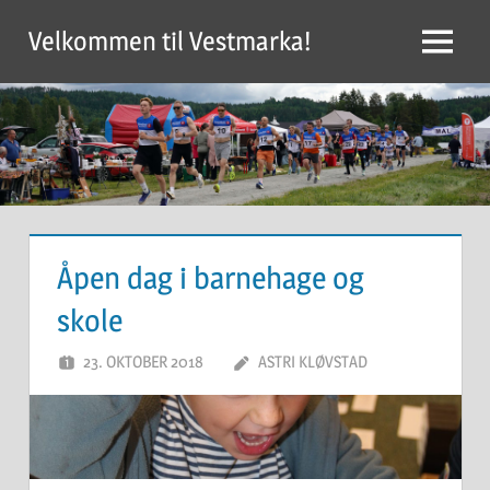
Skip
Velkommen til Vestmarka!
to
Menu
content
Åpen dag i barnehage og
skole
23. OKTOBER 2018
ASTRI KLØVSTAD