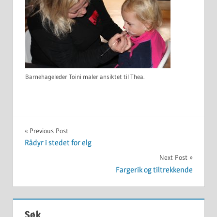
Barnehageleder Toini maler ansiktet til Thea.
UKATEGORISERT
Innleggsnavigasjon
Previous Post
Rådyr i stedet for elg
Next Post
Fargerik og tiltrekkende
Søk