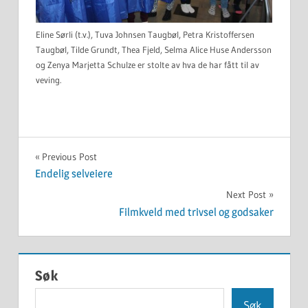
Eline Sørli (t.v.), Tuva Johnsen Taugbøl, Petra Kristoffersen
Taugbøl, Tilde Grundt, Thea Fjeld, Selma Alice Huse Andersson
og Zenya Marjetta Schulze er stolte av hva de har fått til av
veving.
UKATEGORISERT
Innleggsnavigasjon
Previous Post
Endelig selveiere
Next Post
Filmkveld med trivsel og godsaker
Søk
Søk