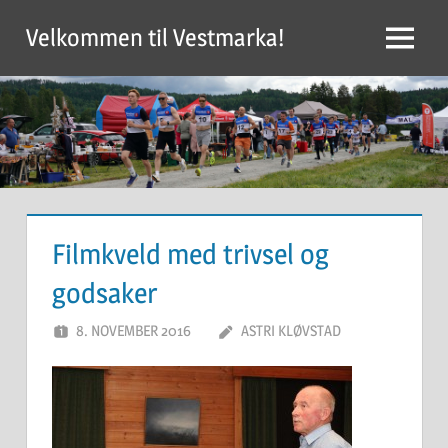
Skip
Velkommen til Vestmarka!
to
Menu
content
Filmkveld med trivsel og
godsaker
8. NOVEMBER 2016
ASTRI KLØVSTAD