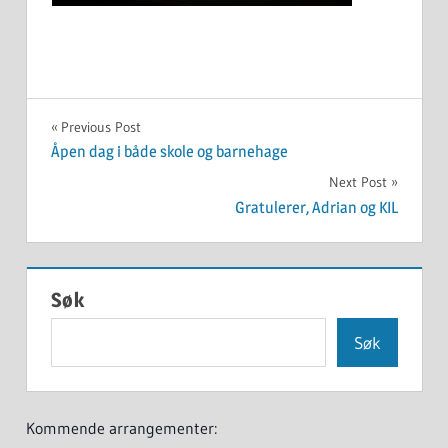
UKATEGORISERT
Innleggsnavigasjon
Previous Post
Åpen dag i både skole og barnehage
Next Post
Gratulerer, Adrian og KIL
Søk
Søk
Kommende arrangementer: