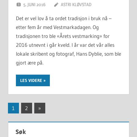
5. JUNI 2016
ASTRI KLØVSTAD
Det er vel lov å ta ordet tradisjon i bruk nå –
etter fem år med Vestmarkadagen. Og
tradisjonen tro ble «Årets vestmarking» for
2016 utnevnt i går kveld. I år var det vår alles
lokale skribent og fotograf, Hans Dyblie, som ble
gjort ære på.
LES VIDERE
Innleggnavigasjon
Next
1
2
»
Posts
Søk