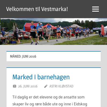
Skip
Velkommen til Vestmarka!
to
Menu
content
MÅNED:
JUNI 2016
Marked i barnehagen
26. JUNI 2016
ASTRI KLØVSTAD
Til daglig er det elevene og de ansatte som
skaper liv og røre både ute og inne i Eidskog