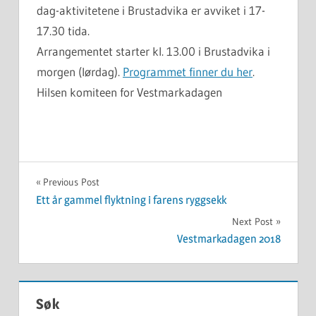
dag-aktivitetene i Brustadvika er avviket i 17-
17.30 tida.
Arrangementet starter kl. 13.00 i Brustadvika i
morgen (lørdag).
Programmet finner du her
.
Hilsen komiteen for Vestmarkadagen
UKATEGORISERT
Innleggsnavigasjon
Previous Post
Ett år gammel flyktning i farens ryggsekk
Next Post
Vestmarkadagen 2018
Søk