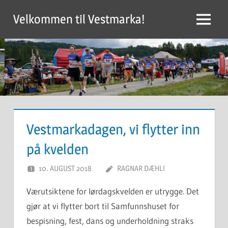
Skip
Velkommen til Vestmarka!
to
Menu
content
Vestmarkadagen, vi flytter inn
på kvelden
10. AUGUST 2018
RAGNAR DÆHLI
Værutsiktene for lørdagskvelden er utrygge. Det
gjør at vi flytter bort til Samfunnshuset for
bespisning, fest, dans og underholdning straks