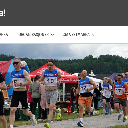
a!
ARKA
ORGANISASJONER
OM VESTMARKA