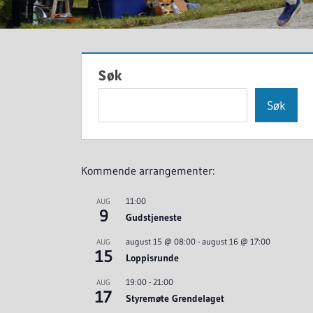
Søk
Søk
Kommende arrangementer:
11:00
AUG
9
Gudstjeneste
august 15 @ 08:00
-
august 16 @ 17:00
AUG
15
Loppisrunde
19:00
-
21:00
AUG
17
Styremøte Grendelaget