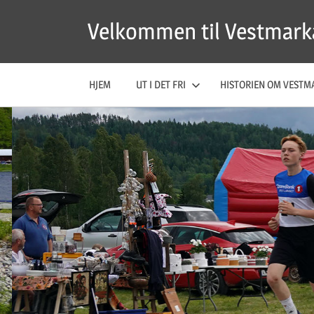
Skip
Velkommen til Vestmark
to
content
HJEM
UT I DET FRI
HISTORIEN OM VESTM