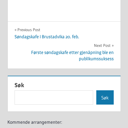
UKATEGORISERT
Innleggsnavigasjon
Previous Post
Søndagskafe i Brustadvika 20. feb.
Next Post
Første søndagskafe etter gjenåpning ble en
publikumssuksess
Søk
Søk
Kommende arrangementer: