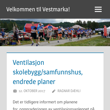
Skip
Velkommen til Vestmarka!
to
Menu
content
Ventilasjon
skolebygg/samfunnshus,
endrede planer
12. OKTOBER 2017
RAGNAR DÆHLI
Det er tidligere informert om planene
for oppgraderingen av ventilasjonsanlegget på