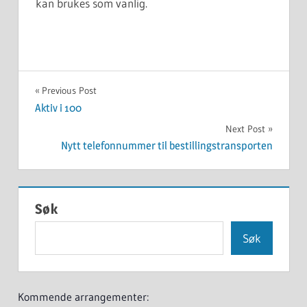
kan brukes som vanlig.
UKATEGORISERT
Innleggsnavigasjon
Previous Post
Aktiv i 100
Next Post
Nytt telefonnummer til bestillingstransporten
Søk
Søk
Kommende arrangementer: