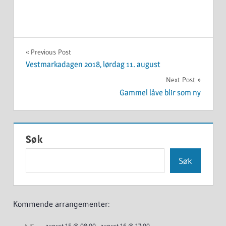
UKATEGORISERT
Innleggsnavigasjon
Previous Post
Vestmarkadagen 2018, lørdag 11. august
Next Post
Gammel låve blir som ny
Søk
Søk
Kommende arrangementer:
august 15 @ 08:00
-
august 16 @ 17:00