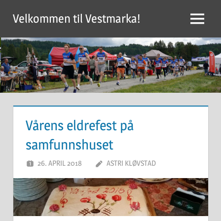
Skip
Velkommen til Vestmarka!
to
Menu
content
Vårens eldrefest på
samfunnshuset
26. APRIL 2018
ASTRI KLØVSTAD