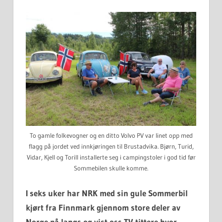
To gamle folkevogner og en ditto Volvo PV var linet opp med
flagg på jordet ved innkjøringen til Brustadvika. Bjørn, Turid,
Vidar, Kjell og Torill installerte seg i campingstoler i god tid før
Sommebilen skulle komme.
I seks uker har NRK med sin gule Sommerbil
kjørt fra Finnmark gjennom store deler av
Norge på langs og vist oss TV-tittere hvor