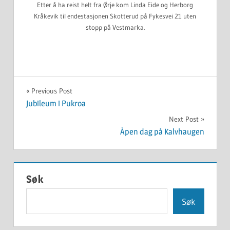
Etter å ha reist helt fra Ørje kom Linda Eide og Herborg
Kråkevik til endestasjonen Skotterud på Fykesvei 21 uten
stopp på Vestmarka.
UKATEGORISERT
Innleggsnavigasjon
Previous Post
Jubileum i Pukroa
Next Post
Åpen dag på Kalvhaugen
Søk
Søk