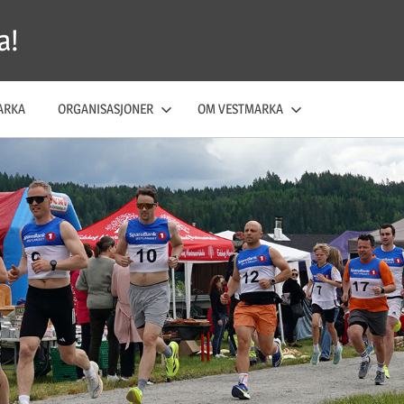
a!
ARKA
ORGANISASJONER
OM VESTMARKA