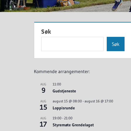
Søk
Søk
Kommende arrangementer:
11:00
AUG
9
Gudstjeneste
august 15 @ 08:00
-
august 16 @ 17:00
AUG
15
Loppisrunde
19:00
-
21:00
AUG
17
Styremøte Grendelaget