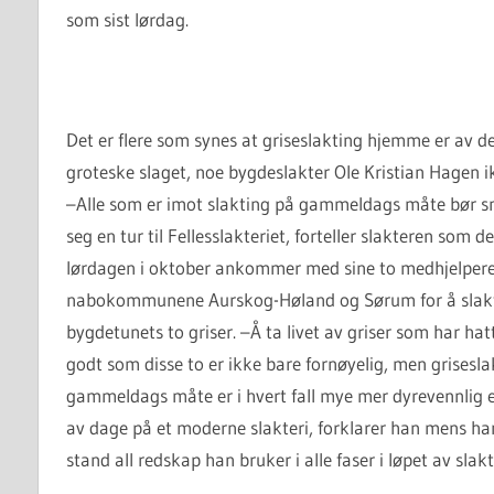
som sist lørdag.
Det er flere som synes at griseslakting hjemme er av det
groteske slaget, noe bygdeslakter Ole Kristian Hagen ik
–Alle som er imot slakting på gammeldags måte bør sn
seg en tur til Fellesslakteriet, forteller slakteren som d
lørdagen i oktober ankommer med sine to medhjelpere
nabokommunene Aurskog-Høland og Sørum for å slak
bygdetunets to griser. –Å ta livet av griser som har hat
godt som disse to er ikke bare fornøyelig, men grisesla
gammeldags måte er i hvert fall mye mer dyrevennlig en
av dage på et moderne slakteri, forklarer han mens han
stand all redskap han bruker i alle faser i løpet av slak