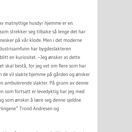
av matnyttige husdyr hjemme er en
 som strekker seg tilbake så lenge det har
esker på vår klode. Men i det moderne
dustrisamfunn har bygdeslakteren
litt en kuriositet. –Jeg ønsker at dette
t skal bestå, for jeg vet om flere som har
m de vil slakte hjemme på gården og ønsker
 en ambulerende slakter. På grunn av denne
en som fortsatt er levedyktig har jeg med
dag som ønsker å lære seg denne sjeldne
lærlingene” Trond Andresen og