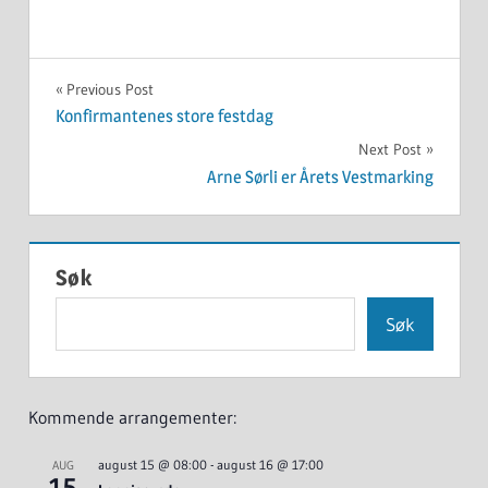
UKATEGORISERT
Innleggsnavigasjon
Previous Post
Konfirmantenes store festdag
Next Post
Arne Sørli er Årets Vestmarking
Søk
Søk
Kommende arrangementer:
august 15 @ 08:00
-
august 16 @ 17:00
AUG
15