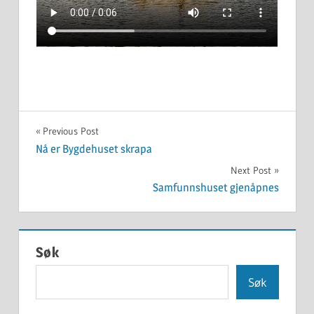
UKATEGORISERT
Innleggsnavigasjon
Previous Post
Nå er Bygdehuset skrapa
Next Post
Samfunnshuset gjenåpnes
Søk
Søk