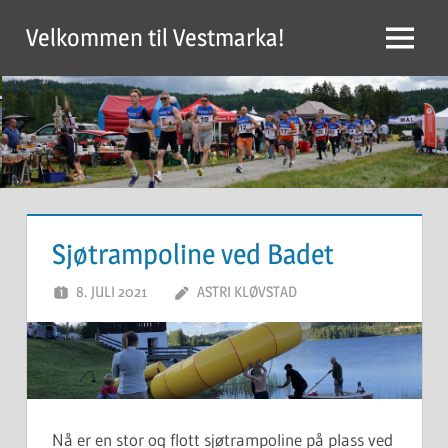
Skip
Velkommen til Vestmarka!
to
Menu
content
Sjøtrampoline ved Badet
8. JULI 2021
ASTRI KLØVSTAD
Nå er en stor og flott sjøtrampoline på plass ved