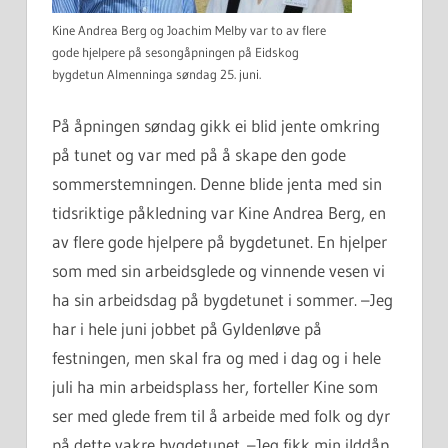
Kine Andrea Berg og Joachim Melby var to av flere
gode hjelpere på sesongåpningen på Eidskog
bygdetun Almenninga søndag 25. juni.
På åpningen søndag gikk ei blid jente omkring
på tunet og var med på å skape den gode
sommerstemningen. Denne blide jenta med sin
tidsriktige påkledning var Kine Andrea Berg, en
av flere gode hjelpere på bygdetunet. En hjelper
som med sin arbeidsglede og vinnende vesen vi
ha sin arbeidsdag på bygdetunet i sommer. –Jeg
har i hele juni jobbet på Gyldenløve på
festningen, men skal fra og med i dag og i hele
juli ha min arbeidsplass her, forteller Kine som
ser med glede frem til å arbeide med folk og dyr
på dette vakre bygdetunet. –Jeg fikk min ilddåp