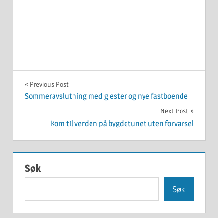
UKATEGORISERT
Innleggsnavigasjon
Previous Post
Sommeravslutning med gjester og nye fastboende
Next Post
Kom til verden på bygdetunet uten forvarsel
Søk
Søk