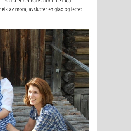
ne. –Så nå er det bare å komme med
elk av mora, avslutter en glad og lettet