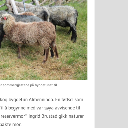
r sommergjestene på bygdetunet til.
skog bygdetun Almenninga. En fødsel som
il å begynne med var søya avvisende til
 ”reservermor” Ingrid Brustad gikk naturen
ybakte mor.