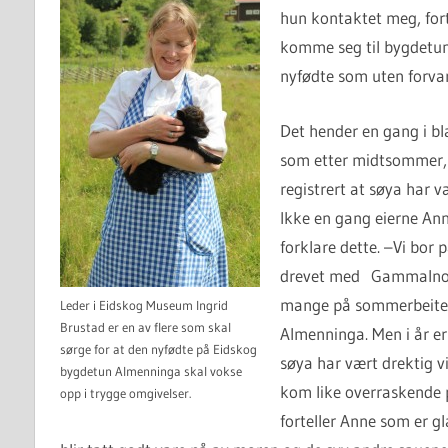
hun kontaktet meg, fort
komme seg til bygdetun
nyfødte som uten forva
Det hender en gang i bla
som etter midtsommer,m
registrert at søya har v
Ikke en gang eierne Ann
forklare dette. –Vi bor
drevet med Gammalnorsk
mange på sommerbeite i
Leder i Eidskog Museum Ingrid
Brustad er en av flere som skal
Almenninga. Men i år er 
sørge for at den nyfødte på Eidskog
søya har vært drektig vi
bygdetun Almenninga skal vokse
kom like overraskende 
opp i trygge omgivelser.
forteller Anne som er gla