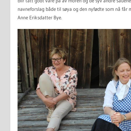
blir tatt godt vare på av moren og de syv andre saue
navneforslag både til søya og den nyfødte som nå får m
Anne Eriksdatter Bye.