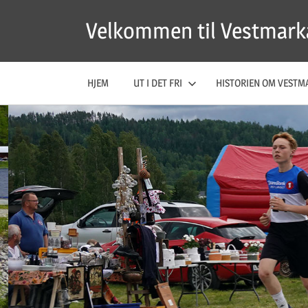
Skip
Velkommen til Vestmark
to
content
HJEM
UT I DET FRI
HISTORIEN OM VESTM