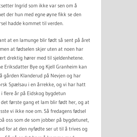
setter Ingrid som ikke var sen om å
et der hun med egne øyne fikk se den
rsel hadde kommet til verden.
nt at en lamunge blir født så sent på året
en at fødselen skjer uten at noen har
ært drektig hører med til sjeldenhetene.
e Eriksdatter Bye og Kjell Granheim kan
 på gården Klanderud på Nevjen og har
 Spælsau i en årrekke, og vi har hatt
 flere år på Eidskog bygdetun
det første gang et lam blir født her, og at
sste vi ikke noe om. Så fredagens fødsel
på oss som de som jobber på bygdetunet,
d for at den nyfødte ser ut til å trives og