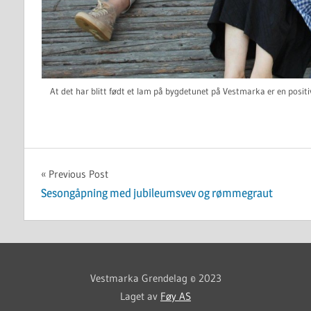
At det har blitt født et lam på bygdetunet på Vestmarka er en posit
UKATEGORISERT
Innleggsnavigasjon
Previous Post
Sesongåpning med jubileumsvev og rømmegraut
Vestmarka Grendelag © 2023
Laget av
Føy AS