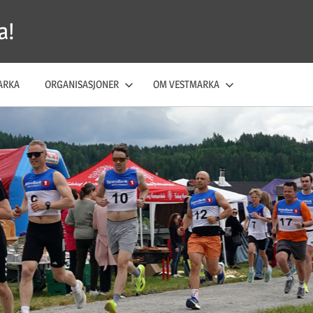
a!
ARKA
ORGANISASJONER
OM VESTMARKA