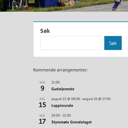
Søk
Søk
Kommende arrangementer:
11:00
AUG
9
Gudstjeneste
august 15 @ 08:00
-
august 16 @ 17:00
AUG
15
Loppisrunde
19:00
-
21:00
AUG
17
Styremøte Grendelaget