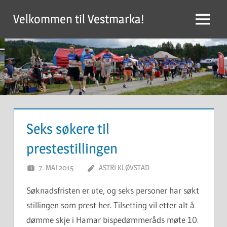
Skip
Velkommen til Vestmarka!
to
Menu
content
Seks søkere til
prestestillingen
7. MAI 2015
ASTRI KLØVSTAD
Søknadsfristen er ute, og seks personer har søkt
stillingen som prest her. Tilsetting vil etter alt å
dømme skje i Hamar bispedømmeråds møte 10.