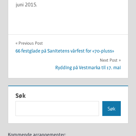
juni 2015.
UKATEGORISERT
Innleggsnavigasjon
Previous Post
66 festglade på Sanitetens vårfest for «70-pluss»
Next Post
Rydding på Vestmarka til 17. mai
Søk
Søk
Kommende arrangementer: