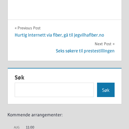
UKATEGORISERT
Innleggsnavigasjon
Previous Post
Hurtig internett via fiber, gå til jegvilhafiber.no
Next Post
Seks søkere til prestestillingen
Søk
Søk
Kommende arrangementer:
11:00
AUG