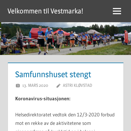
Skip
Velkommen til Vestmarka!
to
Menu
content
Samfunnshuset stengt
13. MARS 2020
ASTRI KLØVSTAD
Koronavirus-situasjonen:
Helsedirektoratet vedtok den 12/3-2020 forbud
mot en rekke av de aktivitetene som